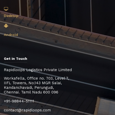
Desktop
Android
Get in Touch
Rapidloops Logistics Private Limited
Workafella, Office no. 703, Level 7,
IIFL Towers, No.143 MGR Salai,
Kandanchavadi, Perungudi,
Chennai. Tamil Nadu 600 096
+91-98844-51111
contact@rapidloops.com